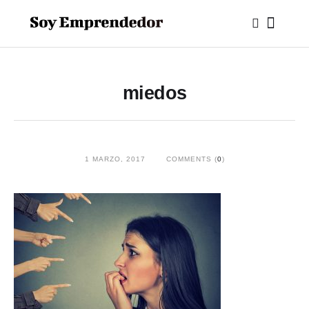
miedos
1 MARZO, 2017
COMMENTS (
0
)