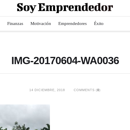
Finanzas
Motivación
Emprendedores
Éxito
IMG-20170604-WA0036
14 DICIEMBRE, 2018
COMMENTS (
0
)