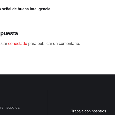
s señal de buena inteligencia
spuesta
estar
conectado
para publicar un comentario.
re negocios,
Trabaja con nosotros