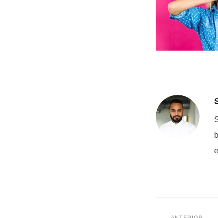
S
b
e