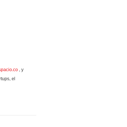
spacio.co
, y
tups, el