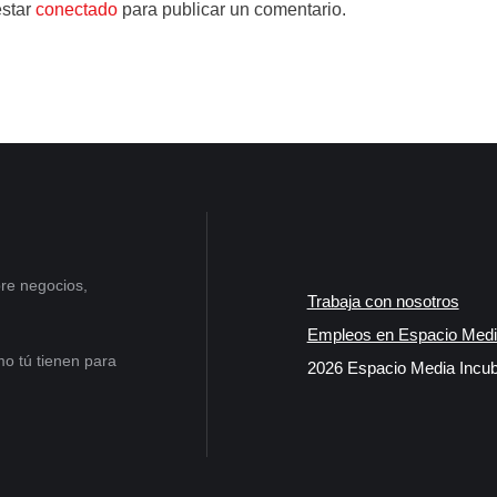
estar
conectado
para publicar un comentario.
re negocios,
Trabaja con nosotros
Empleos en Espacio Medi
o tú tienen para
2026 Espacio Media Incub