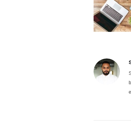
S
b
e