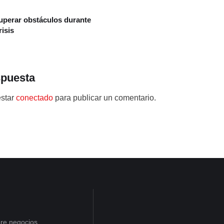
uperar obstáculos durante
risis
spuesta
estar
conectado
para publicar un comentario.
re negocios,