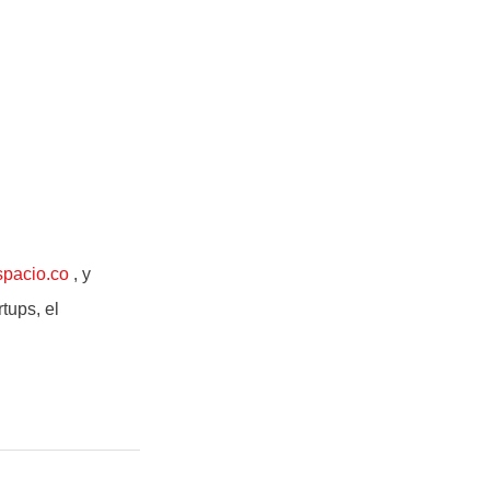
spacio.co
, y
tups, el